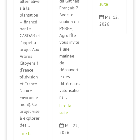
du Gâtinais
alternative
suite
Français ?
s à la
Avec le
plantation
Mai 12,

soutien du
– financé
2026
PNRGF,
par le
Agrof’Île
CASDAR et
vous invite
l’appel à
à une
projet Aux
matinée
Arbres
de
Citoyens !
découvert
(France
e des
télévision
différentes
et France
valorisatio
Nature
ns...
Environne
ment). Ce
Lire la
projet vise
suite
à explorer
des...
Mai 22,

2026
Lire la