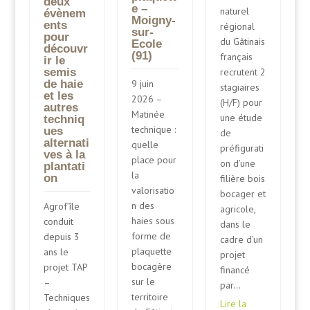
deux
e –
naturel
évènem
Moigny-
ents
régional
sur-
pour
du Gâtinais
Ecole
découvr
(91)
français
ir le
recrutent 2
semis
de haie
9 juin
stagiaires
et les
2026 –
(H/F) pour
autres
Matinée
une étude
techniq
technique :
ues
de
alternati
quelle
préfigurati
ves à la
place pour
on d’une
plantati
la
on
filière bois
valorisatio
bocager et
n des
Agrof’île
agricole,
haies sous
conduit
dans le
forme de
depuis 3
cadre d’un
plaquette
ans le
projet
bocagère
projet TAP
financé
sur le
–
par...
territoire
Techniques
Lire la