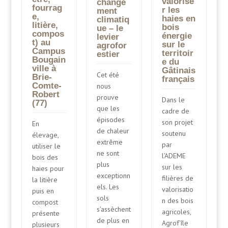
valorise
change
fourrag
r les
ment
e,
haies en
climatiq
litière,
bois
ue – le
compos
énergie
levier
t) au
sur le
agrofor
Campus
territoir
estier
Bougain
e du
ville à
Gâtinais
Cet été
Brie-
français
Comte-
nous
Robert
prouve
Dans le
(77)
que les
cadre de
épisodes
son projet
En
de chaleur
soutenu
élevage,
extrême
par
utiliser le
ne sont
l’ADEME
bois des
plus
sur les
haies pour
exceptionn
filières de
la litière
els. Les
valorisatio
puis en
sols
n des bois
compost
s’assèchent
agricoles,
présente
de plus en
Agrof’île
plusieurs