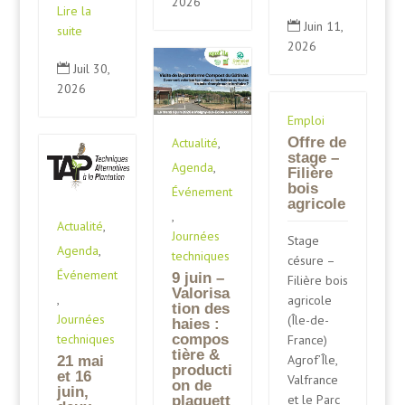
2026
Lire la
Juin 11,

suite
2026
Juil 30,

2026
Emploi
Offre de
Actualité
,
stage –
Agenda
,
Filière
bois
Événement
agricole
,
Actualité
,
Journées
Stage
Agenda
,
techniques
césure –
Événement
9 juin –
Filière bois
Valorisa
,
agricole
tion des
Journées
(Île-de-
haies :
techniques
compos
France)
tière &
Agrof’Île,
21 mai
producti
et 16
Valfrance
on de
juin,
et le Parc
plaquett