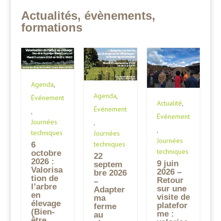
Actualités, évènements,
formations
Agenda
,
Agenda
,
Événement
Actualité
,
Événement
,
Événement
Journées
,
,
techniques
Journées
Journées
techniques
6
techniques
octobre
22
2026 :
9 juin
septem
Valorisa
2026 –
bre 2026
tion de
Retour
–
l’arbre
sur une
Adapter
en
visite de
ma
élevage
platefor
ferme
(Bien-
me :
au
être,