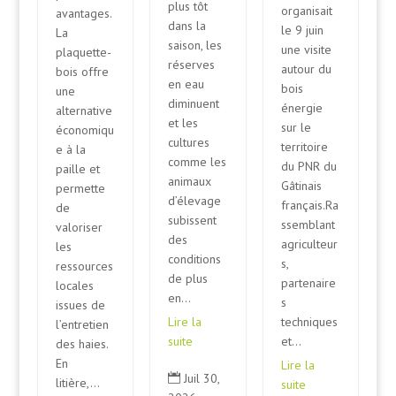
plus tôt
organisait
avantages.
dans la
le 9 juin
La
saison, les
une visite
plaquette-
réserves
autour du
bois offre
en eau
bois
une
diminuent
énergie
alternative
et les
sur le
économiqu
cultures
territoire
e à la
comme les
du PNR du
paille et
animaux
Gâtinais
permette
d’élevage
français.Ra
de
subissent
ssemblant
valoriser
des
agriculteur
les
conditions
s,
ressources
de plus
partenaire
locales
en...
s
issues de
techniques
Lire la
l’entretien
et...
suite
des haies.
En
Lire la
Juil 30,

litière,...
suite