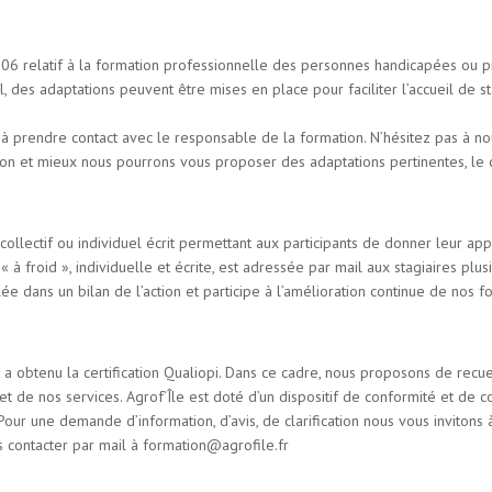
 relatif à la formation professionnelle des personnes handicapées ou prés
l, des adaptations peuvent être mises en place pour faciliter l’accueil de s
à prendre contact avec le responsable de la formation. N’hésitez pas à no
on et mieux nous pourrons vous proposer des adaptations pertinentes, le 
collectif ou individuel écrit permettant aux participants de donner leur app
 à froid », individuelle et écrite, est adressée par mail aux stagiaires pl
ée dans un bilan de l’action et participe à l’amélioration continue de nos f
 obtenu la certification Qualiopi. Dans ce cadre, nous proposons de recueil
 et de nos services. Agrof’Île est doté d’un dispositif de conformité et de c
Pour une demande d’information, d’avis, de clarification nous vous inviton
us contacter par mail à formation@agrofile.fr