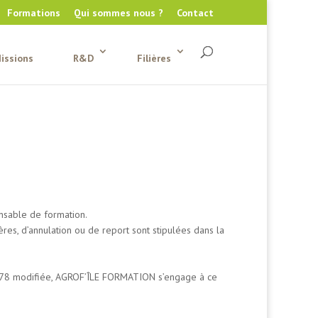
Formations
Qui sommes nous ?
Contact
issions
R&D
Filières
onsable de formation.
ères, d’annulation ou de report sont stipulées dans la
 1978 modifiée, AGROF’ÎLE FORMATION s’engage à ce