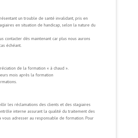
entant un trouble de santé invalidant, pris en
tagiaires en situation de handicap, selon la nature du
us contacter dès maintenant car plus nous aurons
cas échéant.
réciation de la formation
« à chaud »
.
usieurs mois après la formation
ormations.
lir les réclamations des clients et des stagiaires
ontrôle interne assurant la qualité du traitement des
s à vous adresser au responsable de formation. Pour