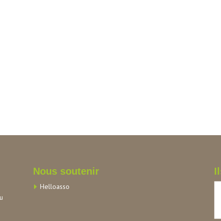
Nous soutenir
I
Helloasso
au