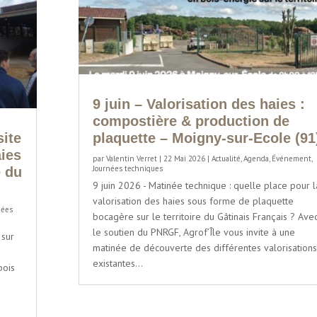
9 juin – Valorisation des haies :
compostière & production de
site
plaquette – Moigny-sur-Ecole (91
aies
par
Valentin Verret
|
22 Mai 2026
|
Actualité
,
Agenda
,
Événement
,
Journées techniques
e du
9 juin 2026 - Matinée technique : quelle place pour l
valorisation des haies sous forme de plaquette
nées
bocagère sur le territoire du Gâtinais Français ? Ave
le soutien du PNRGF, Agrof’Île vous invite à une
 sur
matinée de découverte des différentes valorisation
existantes...
bois