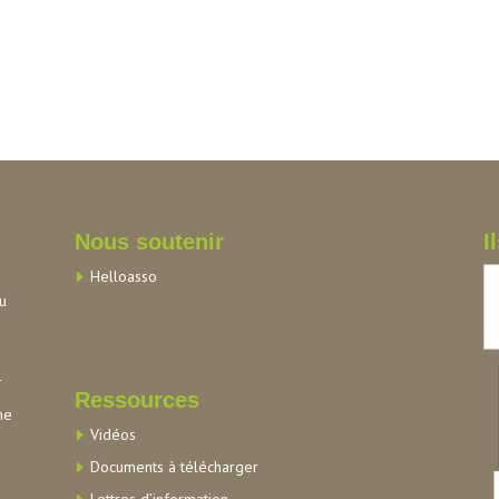
Nous soutenir
I
Helloasso
au
r
Ressources
me
Vidéos
Documents à télécharger
Lettres d’information