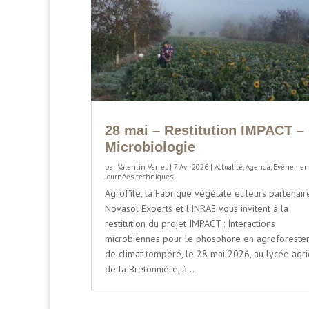
28 mai – Restitution IMPACT –
Microbiologie
par
Valentin Verret
|
7 Avr 2026
|
Actualité
,
Agenda
,
Événemen
Journées techniques
Agrof'île, la Fabrique végétale et leurs partenair
Novasol Experts et l'INRAE vous invitent à la
restitution du projet IMPACT : Interactions
microbiennes pour le phosphore en agroforester
de climat tempéré, le 28 mai 2026, au lycée agri
de la Bretonnière, à...