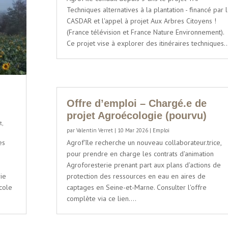
Techniques alternatives à la plantation - financé par 
CASDAR et l'appel à projet Aux Arbres Citoyens !
(France télévision et France Nature Environnement).
Ce projet vise à explorer des itinéraires techniques..
Offre d’emploi – Chargé.e de
projet Agroécologie (pourvu)
t
,
par
Valentin Verret
|
10 Mar 2026
|
Emploi
es
Agrof'île recherche un nouveau collaborateur.trice,
pour prendre en charge les contrats d'animation
Agroforesterie prenant part aux plans d'actions de
ie
protection des ressources en eau en aires de
cole
captages en Seine-et-Marne. Consulter l'offre
complète via ce lien....