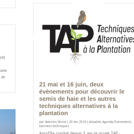
ce)
 une
 et
21 mai et 16 juin, deux
évènements pour découvrir le
semis de haie et les autres
techniques alternatives à la
plantation
par
Valentin Verret
|
20 Avr 2026
|
Actualité
,
Agenda
,
Événement
,
Journées techniques
Agrof'île conduit depuis 3 ans le projet TAP -