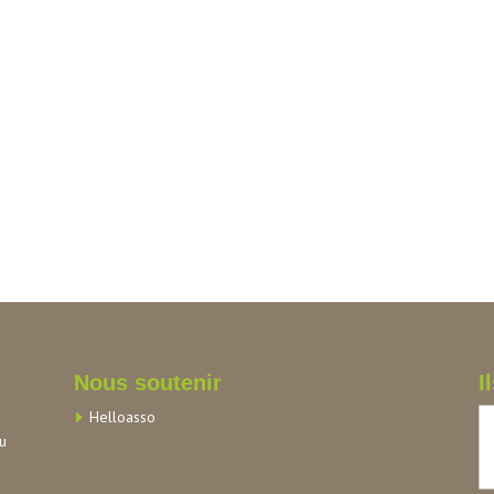
Nous soutenir
I
Helloasso
au