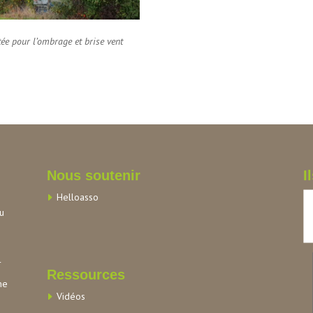
tée pour l’ombrage et brise vent
Nous soutenir
I
Helloasso
au
r
Ressources
me
Vidéos