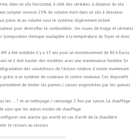
rme, dans un silo horizontal, à côté des céréales, à distance du silo
faut compter environ 25% de volume mort dans un silo à dessileur
 aux pales et au volume sous le système, légèrement incliné.
culteur pour diversifier le combustible : les issues de triage et céréales
r (composition chimique inadaptée à la température du foyer et donc
kW a été installée il y a 15 ans pour un investissement de 80 k Euros.
ivi et il doit exister des modèles avec une maintenance facilitée. En
dégradation des caoutchoucs de l’écluse rotative, il existe maintenant
s grâce à un système de couteaux et contre-couteaux. Ces dispositifs
t permettent de limiter les pannes / casses engendrées par les queues
us les … ? et un nettoyage / ramonage 2 fois par saison. Le chauffage
 de suivi que les autres modes de chauffage.
configurer une alarme qui avertit en cas d’arrêt de la chaudière
ter le recours au secours