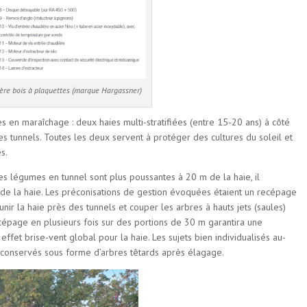
ère bois à plaquettes (marque Hargassner)
les en maraîchage : deux haies multi-stratifiées (entre 15-20 ans) à côté
es tunnels. Toutes les deux servent à protéger des cultures du soleil et
es.
les légumes en tunnel sont plus poussantes à 20 m de la haie, il
 de la haie. Les préconisations de gestion évoquées étaient un recépage
unir la haie près des tunnels et couper les arbres à hauts jets (saules)
ecépage en plusieurs fois sur des portions de 30 m garantira une
fet brise-vent global pour la haie. Les sujets bien individualisés au-
e conservés sous forme d’arbres têtards après élagage.