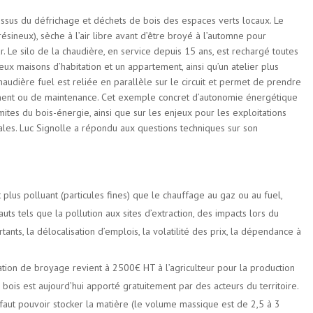
s issus du défrichage et déchets de bois des espaces verts locaux. Le
résineux), sèche à l’air libre avant d’être broyé à l’automne pour
. Le silo de la chaudière, en service depuis 15 ans, est rechargé toutes
eux maisons d’habitation et un appartement, ainsi qu’un atelier plus
udière fuel est reliée en parallèle sur le circuit et permet de prendre
ement ou de maintenance. Cet exemple concret d’autonomie énergétique
ites du bois-énergie, ainsi que sur les enjeux pour les exploitations
rales. Luc Signolle a répondu aux questions techniques sur son
st plus polluant (particules fines) que le chauffage au gaz ou au fuel,
uts tels que la pollution aux sites d’extraction, des impacts lors du
ants, la délocalisation d’emplois, la volatilité des prix, la dépendance à
tation de broyage revient à 2500€ HT à l’agriculteur pour la production
 bois est aujourd’hui apporté gratuitement par des acteurs du territoire.
 il faut pouvoir stocker la matière (le volume massique est de 2,5 à 3